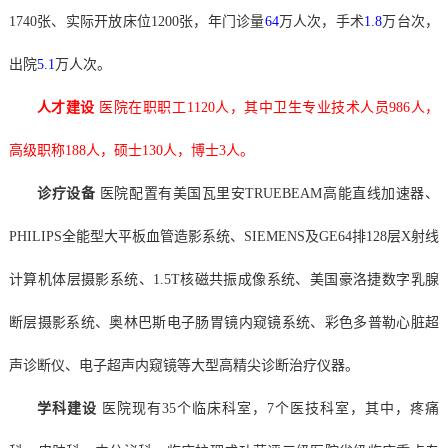
1740张、实际开放床位1200张，年门诊量
64
万人次，手术
1.8
万台次，
出院
5.1
万人次。
人才建设
医院在职职工
1120
人，其中卫生专业技术人员
986
人，
高级职称
188
人，硕士
130
人，博士
3
人。
诊疗设备
医院配置有美国瓦里安TRUEBEAM高能直线加速器、
PHILIPS全能型大平板血管造影系统、SIEMENS及GE64排128层X射线
计算机体层摄影系统、1.5T核磁共振成像系统、美国豪洛捷数字乳腺
断层摄影系统、奥林巴斯电子肠胃镜内窥镜系统、彩色多普勒心脏超
声诊断仪、电子超声内窥镜等大型高精尖诊断治疗仪器。
学科建设
医院现有
35个临床科室，7个医技科室，其中，疼痛