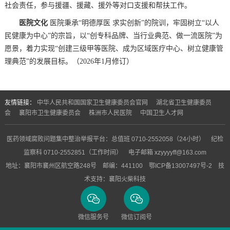
社会责任，参与援疆、援藏、援外等对口支援和帮扶工作。
医院文化
医院秉承
“明德厚医 求实创新”的院训，牢固树立“以人
民健康为中心”的宗旨，以“创专科品牌、当行业典范、做一流医院”为
愿景，着力实现“创建三级甲等医院、成为区域医疗中心、树立健康管
理典范”的发展目标。
（
20
26
年
1月修订）
友情链接：
中华人民共和国国家卫生健康委员会官网
湖北省卫生健康委员
会
襄阳市卫生健康委员会
株洲市人民医院
中国卫生人才网
医药领域腐败问题集中整治举报平台：总值班 0710-2552058（24小时） 纪检
监察科 0710-2552851（工作时间） 电子邮箱 xzyyyyff@163.com
地址：襄阳市襄州区航空路248号 邮编：441100
鄂ICP备13007497号-2
技
术支持：
襄阳火柴科技
微信服务号
微信订阅号