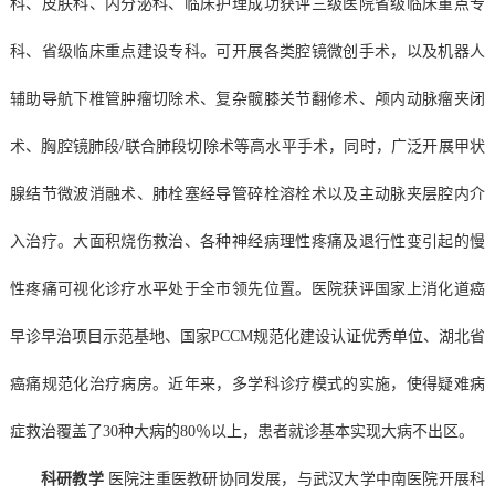
科、皮肤科、内分泌科、临床护理成功获评三级医院省级临床重点专
科、省级临床重点建设专科。可开展各类腔镜微创手术，以及机器人
辅助导航下椎管肿瘤切除术、复杂髋膝关节翻修术、颅内动脉瘤夹闭
术、胸腔镜肺段/联合肺段切除术等高水平手术，同时，广泛开展甲状
腺结节微波消融术、肺栓塞经导管碎栓溶栓术以及主动脉夹层腔内介
入治疗。大面积烧伤救治、各种神经病理性疼痛及退行性变引起的慢
性疼痛可视化诊疗水平处于全市领先位置。医院获评国家上消化道癌
早诊早治项目示范基地、国家PCCM规范化建设认证优秀单位、湖北省
癌痛规范化治疗病房。近年来，多学科诊疗模式的实施，使得疑难病
症救治覆盖了30种大病的80％以上，患者就诊基本实现大病不出区。
科研教学
医院注重医教研协同发展，与武汉大学中南医院开展科