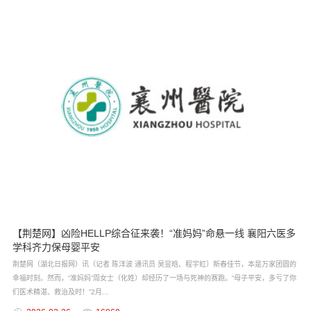
【荆楚网】凶险HELLP综合征来袭！“准妈妈”命悬一线 襄阳六医多
学科齐力保母婴平安
荆楚网（湖北日报网）讯（记者 陈洋波 通讯员 吴昱晗、程宇虹）新春佳节，本是万家团圆的
幸福时刻。然而，“准妈妈”周女士（化姓）却经历了一场与死神的赛跑。“母子平安，多亏了你
们医术精湛、救治及时！”2月...