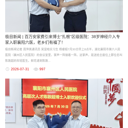
极目新闻 | 百万安家费引来博士“扎根”区级医院：38岁神经介入专
家入职襄阳六医，老乡们有福了！
极目新闻记者 周萍英通讯员 吴昱晗实习生 杨睿姮7月30日早上8点半，湖北襄阳市第六人民
医院（襄州区人民医院）的会议室里，掌声一阵接着一阵。这掌声，是送给主座位上那位名叫
陈敦超的年轻医生。鲜花递到陈敦...
2026-07-31
997