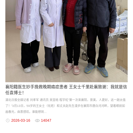
襄阳籍医生妙手挽救晚期癌症患者 王女士千里赴襄致谢：我就是信
任袁博士！
湖北日报全媒记者 刘孝军 通讯员 吴昱晗 程宇虹“第一次来襄阳，景美，人更好，这一趟太值
了！”3月13日，59岁的王女士（化姓）和丈夫赵先生漫步在襄阳市唐白河河畔，望着眼前如
画春光，由衷感叹。谁能想到...
2026-03-16
14047