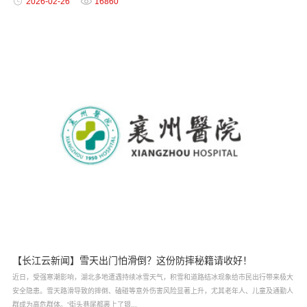
2026-02-26
16860
【长江云新闻】雪天出门怕滑倒？这份防摔秘籍请收好！
近日，受强寒潮影响，湖北多地遭遇持续冰雪天气，积雪和道路结冰现象给市民出行带来极大
安全隐患。雪天路滑导致的摔倒、磕碰等意外伤害风险显著上升，尤其老年人、儿童及通勤人
群成为高危群体。“街头巷尾都裹上了银...