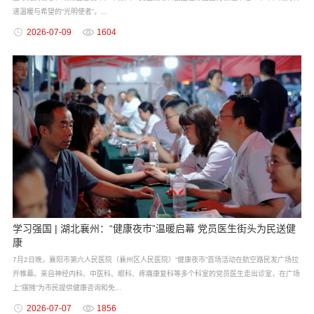
递温暖与希望的“光明使者”。...
2026-07-09
1604
学习强国 | 湖北襄州：“健康夜市”温暖启幕 党员医生街头为民送健
康
7月2日晚，襄阳市第六人民医院（襄州区人民医院）“健康夜市”首场活动在航空路民发广场拉
开帷幕。来自神经内科、中医科、眼科、疼痛康复科等多个科室的党员医生走出诊室，在广场
上“摆摊”为市民提供健康咨询和免...
2026-07-07
1856