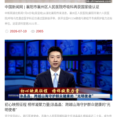
中国新闻网 | 襄阳市襄州区人民医院呼吸科再获国家级认证
中新网湖北新闻7月9日电(吴昱晗)从湖北襄阳传来消息，襄州区人民医院(襄阳市第六人民医
院)呼吸与危重症医学科近日通过国家级评审，获评全国PCCM肺癌与肺结节专病照护能力达标
单位。这是该科室继2021年...
2026-07-10
2065
初心映照征程 榜样凝聚力量|涂晶晶：跨越山海守护群众健康的“光
明使者”
坚守党员初心、践行医者使命，市第六人民医院眼科副主任涂晶晶扎根临床近二十年，成为传