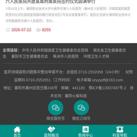
六人民医院共建直属附属医院签约仪式圆满举行
7月22日上午，襄阳职业技术大学与襄阳市第六人民医院（襄州区人民医院）共建直属附属医
院签约仪式在我院医技楼四楼行政会议区2号会议室隆重举行，我院正式成为“襄阳职业技术大
学附属襄阳市第六人民医院”。签约...
2026-07-22
8255
友情链接：
中华人民共和国国家卫生健康委员会官网
湖北省卫生健康委员
会
襄阳市卫生健康委员会
株洲市人民医院
中国卫生人才网
医药领域腐败问题集中整治举报平台：总值班 0710-2552058（24小时） 纪检
监察科 0710-2552851（工作时间） 电子邮箱 xzyyyyff@163.com
地址：襄阳市襄州区航空路248号 邮编：441100
鄂ICP备13007497号-2
技
术支持：
襄阳火柴科技
微信服务号
微信订阅号
首页
医院概况
新闻中心
科室导航