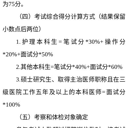
为75分。
（四）考试综合得分计算方式（结果保留
小数点后两位）
1.护理本科生=笔试
分*
30%+操作
分
*20
%+面试
分*50
%
2.其他本科生=笔试
分*40
%+面试
分*60
%
3.硕士研究生、取得主治医师职称且在三
级医院工作五年及以上的本科医师=面试
分
*100%
（五）考察和体检对象确定